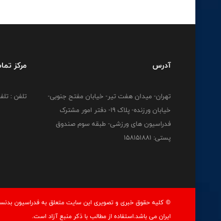
آدرس
مرکز تما
تهران- میدان هفت تیر- خیابان مفتح جنوبی-
تلفن : تلفن : 12778
خیابان ورزنده- پلاک 19- دفتر امور مشترک
فدراسیون های ورزشی- طبقه سوم صندوق
پستی: 158151881
© کليه حقوق خبری و تصويری اين سايت متعلق به فدراسيون بدنسا
ايران می باشد.استفاده از مطالب با ذكر منبع آزاد است.