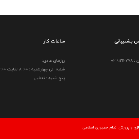
س پشتیبانی
ساعات کار
021912
روزهای عادی:
شنبه الي چهارشنبه : 00: 8 لغايت 16:00
پنج شنبه : تعطیل
زی و پرورش اندام جمهوري اسلامي