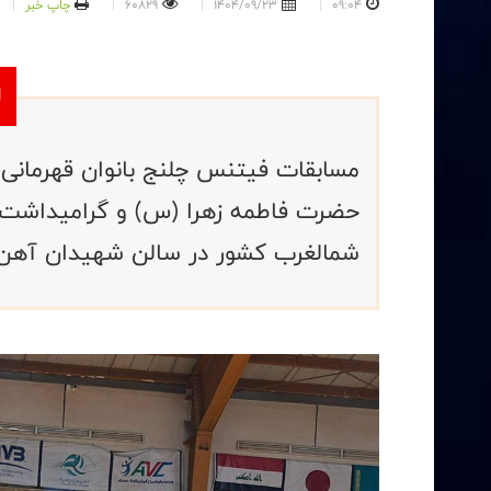
09:04
1404/09/23
60829
چاپ خبر
مسابقات فیتنس چلنج بانوان قهرمانی
حضرت فاطمه زهرا (س) و گرامیداشت رو
شمالغرب کشور در سالن شهیدان آهن‌