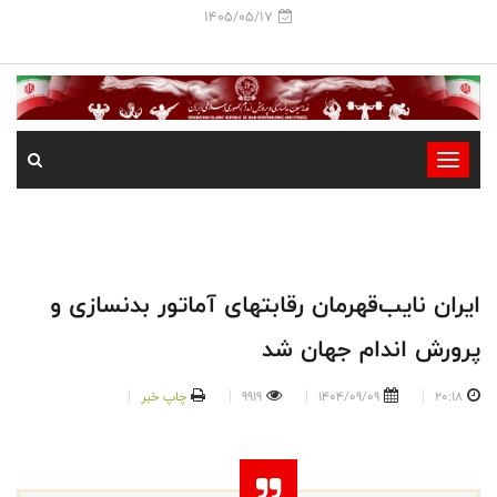
1405/05/17
-
-
-
-
-
ایران نایب‌قهرمان رقابتهای آماتور بدنسازی و
-
پرورش اندام جهان شد
20:18
1404/09/09
9919
چاپ خبر