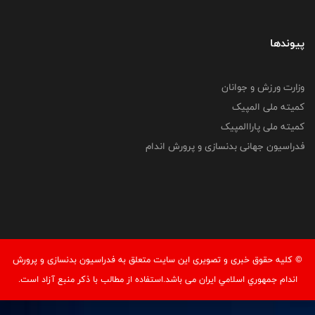
پیوندها
وزارت ورزش و جوانان
کمیته ملی المپیک
کمیته ملی پاراالمپیک
فدراسیون جهانی بدنسازی و پرورش اندام
© کليه حقوق خبری و تصويری اين سايت متعلق به فدراسيون بدنسازی و پرورش
اندام جمهوري اسلامي ايران می باشد.استفاده از مطالب با ذكر منبع آزاد است.