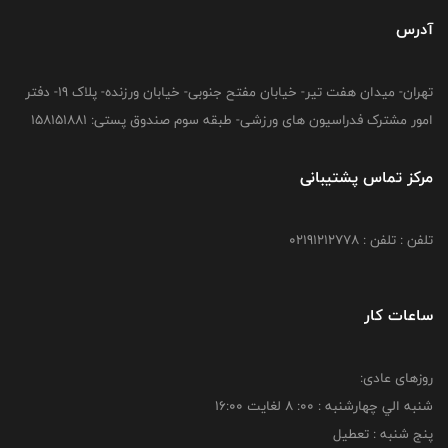
آدرس
تهران- میدان هفت تیر- خیابان مفتح جنوبی- خیابان ورزنده- پلاک 19- دفتر
امور مشترک فدراسیون های ورزشی- طبقه سوم صندوق پستی: 158151881
مرکز تماس پشتیبانی
تلفن : تلفن : 02191212778
ساعات کار
روزهای عادی:
شنبه الي چهارشنبه : 00: 8 لغايت 16:00
پنج شنبه : تعطیل