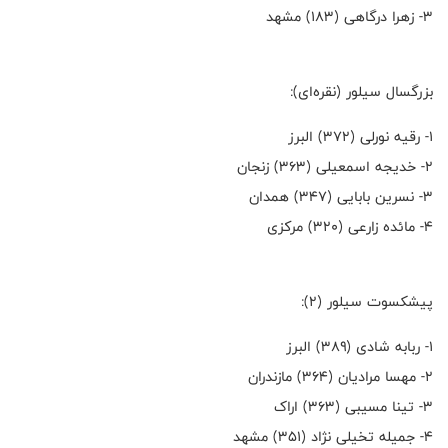
۳- زهرا درگاهی (۱۸۳) مشهد
بزرگسال سیلور (نقره‌ای):
۱- رقیه نورلی (۳۷۲) البرز
۲- خدیجه اسمعیلی (۳۶۳) زنجان
۳- نسرین بابایی (۳۴۷) همدان
۴- مائده زارعی (۳۲۰) مرکزی
پیشکسوت سیلور (۲):
۱- ربابه شادی (۳۸۹) البرز
۲- مهسا مرادیان (۳۶۴) مازندران
۳- تینا مسیبی (۳۶۳) اراک
۴- جمیله تخیلی نژاد (۳۵۱) مشهد