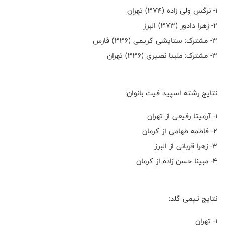
۱- نرگس ولی زاده (۳۷۴) تهران
۲- زهرا دادور (۳۷۳) البرز
۳- مشترک: ستایشی کریمی (۳۳۶) فارس
۳- مشترک: ملینا نصیری (۳۳۶) تهران
نتایج رشته اسپید فیت بانوان:
۱- آرمیتا رفیعی از تهران
۲- فاطمه طهامی از کرمان
۳- زهرا قربانی از البرز
۴- مبینا حسن زاده از کرمان
نتایج تیمی گلد:
۱- تهران