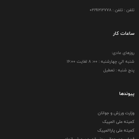
تلفن : تلفن : 02191212778
ساعات کار
روزهای عادی:
شنبه الي چهارشنبه : 00: 8 لغايت 16:00
پنج شنبه : تعطیل
پیوندها
وزارت ورزش و جوانان
کمیته ملی المپیک
کمیته ملی پاراالمپیک
فدراسیون جهانی بدنسازی و پرورش اندام