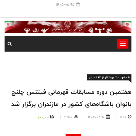
1405/05/15
-
-
-
-
با حضور ۱۶۰ ورزشکار از ۱۷ استان؛
-
-
هفتمین دوره مسابقات قهرمانی فیتنس چلنج
بانوان باشگاه‌های کشور در مازندران برگزار شد
11:46
1404/08/10
49900
چاپ خبر