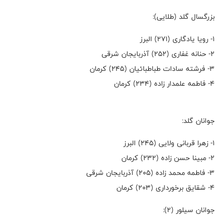
بزرگسال گلد (طلایی):
۱- رویا یادگاری (۲۷۱) البرز
۲- حنانه غفاری (۲۵۲) آذربایجان شرقی
۳- فرشته سادات طباطبائیان (۲۴۵) کرمان
۴- فاطمه علمدار زاده (۲۳۴) کرمان
جوانان گلد:
۱- زهرا قربانی ولایی (۲۴۵) البرز
۲- مبینا حسن زاده (۲۳۲) کرمان
۳- فاطمه محمد زاده (۲۰۵) آذربایجان شرقی
۴- شقایق برخورداری (۲۰۳) کرمان
جوانان سیلور (۲):