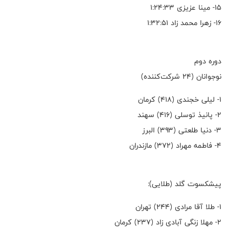
۱۵- مینا عزیزی ۱:۲۴:۳۳
۱۶- زهرا محمد زاد ۱:۳۲:۵۱
دوره دوم
نوجوانان (۲۴ شرکت‌کننده)
۱- لیلی خجندی (۴۱۸) کرمان
۲- پانیذ توسلی (۴۱۶) سهند
۳- دنیا طلعتی (۳۹۳) البرز
۴- فاطمه مهراد (۳۷۲) مازندران
پیشکسوت گلد (طلایی):
۱- طلا آقا مرادی (٢٤٤) تهران
۲- مهلا زنگی آبادی زاد (۲۳۷) کرمان