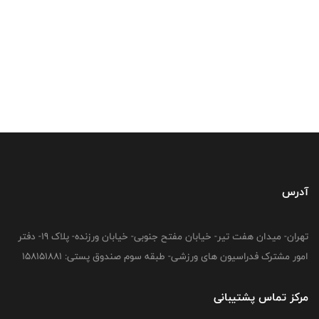
آدرس
تهران- میدان هفت تیر- خیابان مفتح جنوبی- خیابان ورزنده- پلاک 19- دفتر
امور مشترک فدراسیون های ورزشی- طبقه سوم صندوق پستی: 158151881
مرکز تماس پشتیبانی