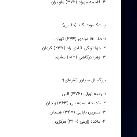
۴- فاطمه مهراد (۳۷۲) مازندران
پیشکسوت گلد (طلایی):
۱- طلا آقا مرادی (٢٤٤) تهران
۲- مهلا زنگی آبادی زاد (۲۳۷) کرمان
۳- زهرا درگاهی (۱۸۳) مشهد
بزرگسال سیلور (نقره‌ای):
۱- رقیه نورلی (۳۷۲) البرز
۲- خدیجه اسمعیلی (۳۶۳) زنجان
۳- نسرین بابایی (۳۴۷) همدان
۴- مائده زارعی (۳۲۰) مرکزی