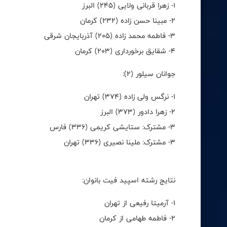
۱- زهرا قربانی ولایی (۲۴۵) البرز
۲- مبینا حسن زاده (۲۳۲) کرمان
۳- فاطمه محمد زاده (۲۰۵) آذربایجان شرقی
۴- شقایق برخورداری (۲۰۳) کرمان
جوانان سیلور (۲):
۱- نرگس ولی زاده (۳۷۴) تهران
۲- زهرا دادور (۳۷۳) البرز
۳- مشترک: ستایشی کریمی (۳۳۶) فارس
۳- مشترک: ملینا نصیری (۳۳۶) تهران
نتایج رشته اسپید فیت بانوان:
۱- آرمیتا رفیعی از تهران
۲- فاطمه طهامی از کرمان