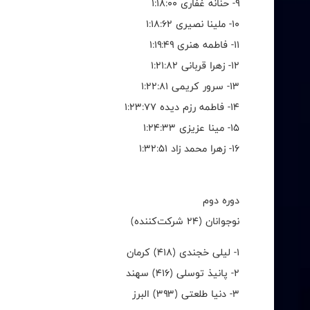
۹- حنانه غفاری ۱:۱۸:۰۰
۱۰- ملینا نصیری ۱:۱۸:۶۲
۱۱- فاطمه هنری ۱:۱۹:۴۹
۱۲- زهرا قربانی ۱:۲۱:۸۲
۱۳- سرور کریمی ۱:۲۲:۸۱
۱۴- فاطمه رزم دیده ۱:۲۳:۷۷
۱۵- مینا عزیزی ۱:۲۴:۳۳
۱۶- زهرا محمد زاد ۱:۳۲:۵۱
دوره دوم
نوجوانان (۲۴ شرکت‌کننده)
۱- لیلی خجندی (۴۱۸) کرمان
۲- پانیذ توسلی (۴۱۶) سهند
۳- دنیا طلعتی (۳۹۳) البرز