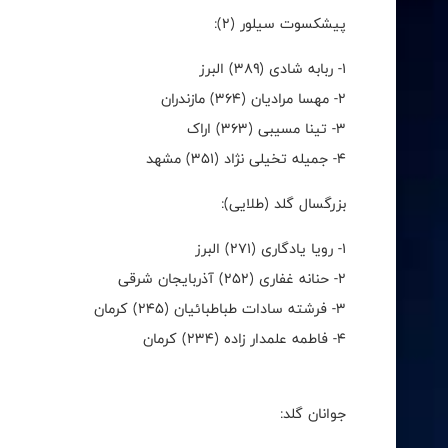
پیشکسوت سیلور (۲):
۱- ربابه شادی (۳۸۹) البرز
۲- مهسا مرادیان (۳۶۴) مازندران
۳- تینا مسیبی (۳۶۳) اراک
۴- جمیله تخیلی نژاد (۳۵۱) مشهد
بزرگسال گلد (طلایی):
۱- رویا یادگاری (۲۷۱) البرز
۲- حنانه غفاری (۲۵۲) آذربایجان شرقی
۳- فرشته سادات طباطبائیان (۲۴۵) کرمان
۴- فاطمه علمدار زاده (۲۳۴) کرمان
جوانان گلد: