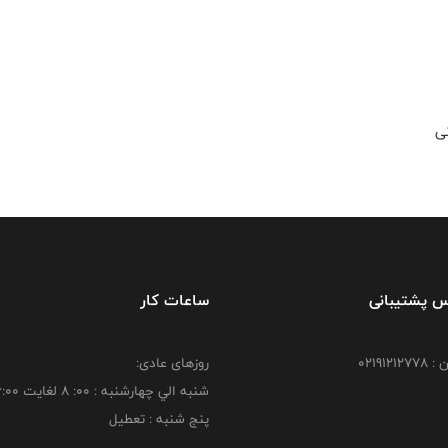
س پشتیبانی
ساعات کار
021912
روزهای عادی:
شنبه الي چهارشنبه : 00: 8 لغايت 16:00
پنج شنبه : تعطیل