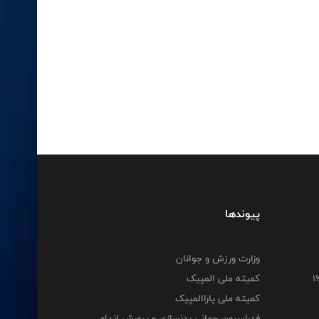
پیوندها
وزارت ورزش و جوانان
کمیته ملی المپیک
کمیته ملی پاراالمپیک
فدراسیون جهانی بدنسازی و پرورش اندام