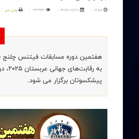
21:58
1404/07/28
33443
چاپ خبر
هفتمین دوره مسابقات فیتنس چلنج قهر
به رقا
پیشکسوتان برگزار می شود.