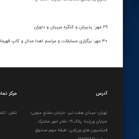
۲۹ مهر: پذیرش و کنگره مربیان و داوران
۳۰ مهر: برگزاری مسابقات و مراسم اهدا مدال و کاپ قهرمانی
آدرس
مرکز تما
تهران- میدان هفت تیر- خیابان مفتح جنوبی-
تلفن : تلفن : 12778
خیابان ورزنده- پلاک 19- دفتر امور مشترک
فدراسیون های ورزشی- طبقه سوم صندوق
پستی: 158151881