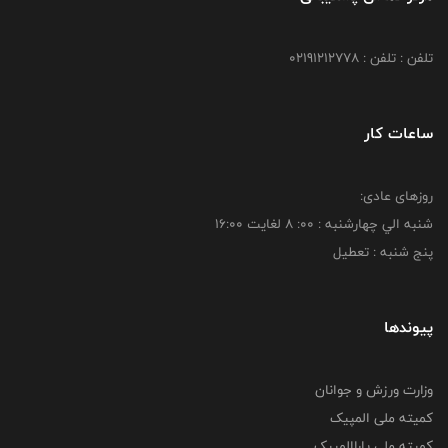
تلفن : تلفن : 02191212778
ساعات کار
روزهای عادی:
شنبه الي چهارشنبه : 00: 8 لغايت 16:00
پنج شنبه : تعطیل
پیوندها
وزارت ورزش و جوانان
کمیته ملی المپیک
کمیته ملی پاراالمپیک