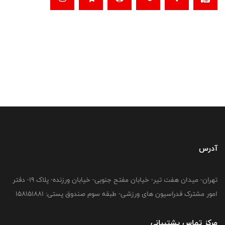
آدرس
تهران- میدان هفت تیر- خیابان مفتح جنوبی- خیابان ورزنده- پلاک 19- دفتر
امور مشترک فدراسیون های ورزشی- طبقه سوم صندوق پستی: 158151881
مرکز تماس پشتیبانی