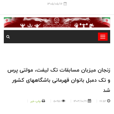
1405/05/16
-
-
-
-
-
زنجان میزبان مسابقات تک لیفت، مولتی پرس
-
و تک دمبل بانوان قهرمانی باشگاههای کشور
شد
17:52
1403/10/21
50951
چاپ خبر