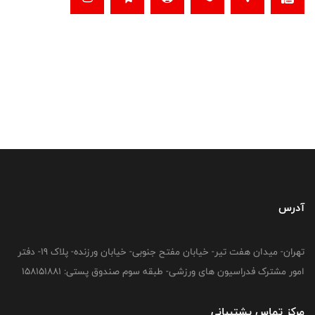
آدرس
تهران- میدان هفت تیر- خیابان مفتح جنوبی- خیابان ورزنده- پلاک 19- دفتر
امور مشترک فدراسیون های ورزشی- طبقه سوم صندوق پستی: 158151881
مرکز تماس پشتیبانی