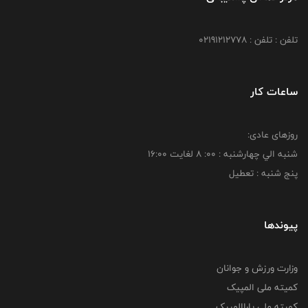
تلفن : تلفن : 02191212778
ساعات کار
روزهای عادی:
شنبه الي چهارشنبه : 00: 8 لغايت 16:00
پنج شنبه : تعطیل
پیوندها
وزارت ورزش و جوانان
کمیته ملی المپیک
کمیته ملی پاراالمپیک