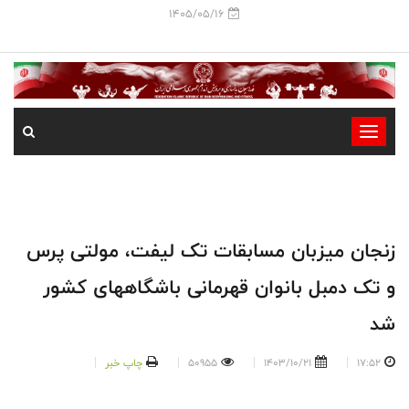
1405/05/16
-
-
-
-
-
زنجان میزبان مسابقات تک لیفت، مولتی پرس
-
و تک دمبل بانوان قهرمانی باشگاههای کشور
شد
17:52
1403/10/21
50955
چاپ خبر