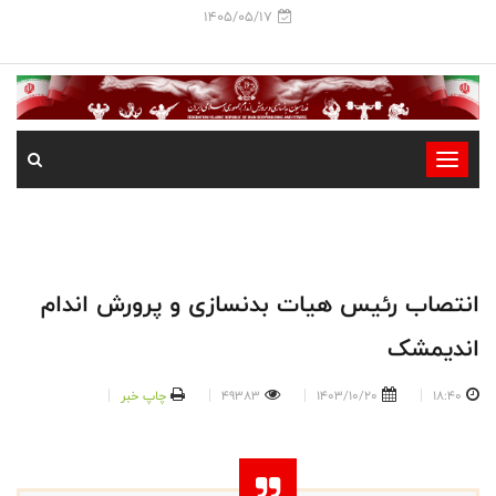
1405/05/17
-
-
-
-
-
انتصاب رئیس هیات بدنسازی و پرورش اندام
-
اندیمشک
18:40
1403/10/20
49383
چاپ خبر