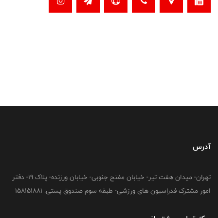
آدرس
تهران- میدان هفت تیر- خیابان مفتح جنوبی- خیابان ورزنده- پلاک 19- دفتر
امور مشترک فدراسیون های ورزشی- طبقه سوم صندوق پستی: 158151881