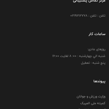
مرکز تماس پشتیبانی
تلفن : تلفن : 02191212778
ساعات کار
روزهای عادی:
شنبه الي چهارشنبه : 00: 8 لغايت 16:00
پنج شنبه : تعطیل
پیوندها
وزارت ورزش و جوانان
کمیته ملی المپیک