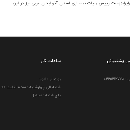
ايراندوست رييس هيات بدنسازى استان آذربايجان غربى نيز در اين
س پشتیبانی
ساعات کار
021912
روزهای عادی:
شنبه الي چهارشنبه : 00: 8 لغايت 16:00
پنج شنبه : تعطیل