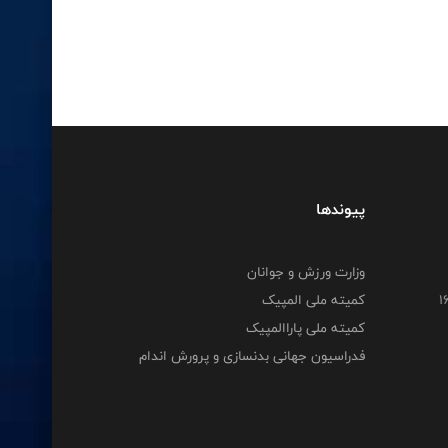
پیوندها
وزارت ورزش و جوانان
کمیته ملی المپیک
کمیته ملی پاراالمپیک
فدراسیون جهانی بدنسازی و پرورش اندام