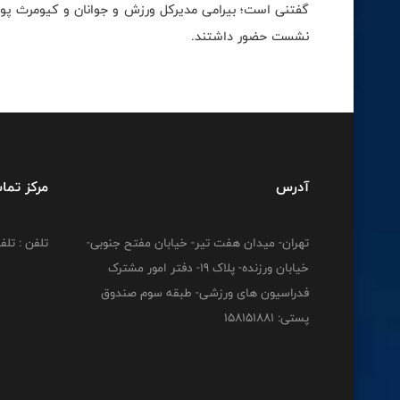
گفتنى است؛ بيرامى مديركل ورزش و جوانان و كيومرث پور
نشست حضور داشتند.
آدرس
مرکز تما
تهران- میدان هفت تیر- خیابان مفتح جنوبی-
تلفن : تلفن : 12778
خیابان ورزنده- پلاک 19- دفتر امور مشترک
فدراسیون های ورزشی- طبقه سوم صندوق
پستی: 158151881