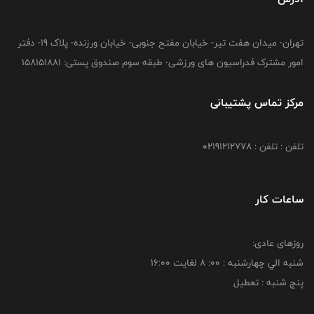
تهران- میدان هفت تیر- خیابان مفتح جنوبی- خیابان ورزنده- پلاک 19- دفتر
امور مشترک فدراسیون های ورزشی- طبقه سوم صندوق پستی: 158151881
مرکز تماس پشتیبانی
تلفن : تلفن : 02191212778
ساعات کار
روزهای عادی:
شنبه الي چهارشنبه : 00: 8 لغايت 16:00
پنج شنبه : تعطیل