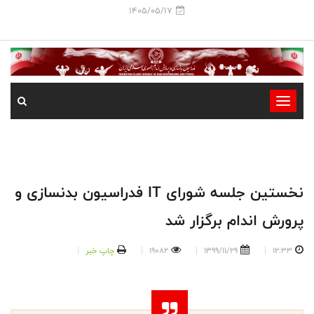
1405/05/17
-
-
-
-
-
نخستین جلسه شورای IT فدراسیون بدنسازی و
-
پرورش اندام برگزار شد
12:33
1399/11/29
19082
چاپ خبر