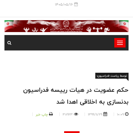
1405/05/16
-
-
-
-
توسط ریاست فدراسیون؛
-
-
حکم عضویت در هیات رییسه فدراسیون
بدنسازی به اخلاقی اهدا شد
10:09
1399/11/29
38923
چاپ خبر