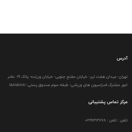
آدرس
تهران- میدان هفت تیر- خیابان مفتح جنوبی- خیابان ورزنده- پلاک 19- دفتر
امور مشترک فدراسیون های ورزشی- طبقه سوم صندوق پستی: 158151881
مرکز تماس پشتیبانی
تلفن : تلفن : 02191212778