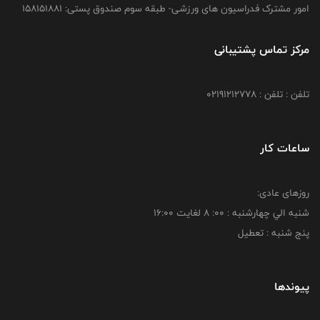
امور مشترک فدراسیون های ورزشی- طبقه سوم صندوق پستی: 158151881
مرکز تماس پشتیبانی
تلفن : تلفن : 02191212778
ساعات کار
روزهای عادی:
شنبه الي چهارشنبه : 00: 8 لغايت 16:00
پنج شنبه : تعطیل
پیوندها