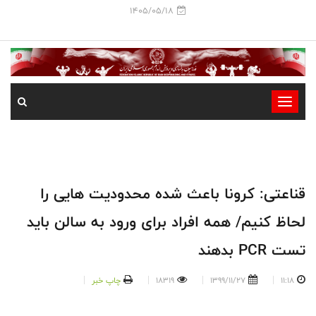
1405/05/18
-
-
-
-
-
قناعتی: کرونا باعث شده محدودیت هایی را
-
لحاظ کنیم/ همه افراد برای ورود به سالن باید
تست PCR بدهند
11:18
1399/11/27
18319
چاپ خبر