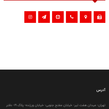
آدرس
تهران- میدان هفت تیر- خیابان مفتح جنوبی- خیابان ورزنده- پلاک 19- دفتر