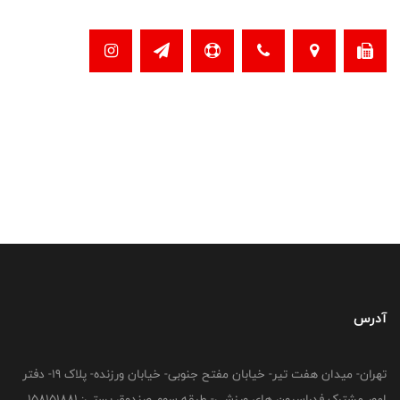
آدرس
تهران- میدان هفت تیر- خیابان مفتح جنوبی- خیابان ورزنده- پلاک 19- دفتر
امور مشترک فدراسیون های ورزشی- طبقه سوم صندوق پستی: 158151881