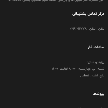
مرکز تماس پشتیبانی
تلفن : تلفن : 02191212778
ساعات کار
روزهای عادی:
شنبه الي چهارشنبه : 00: 8 لغايت 16:00
پنج شنبه : تعطیل
پیوندها