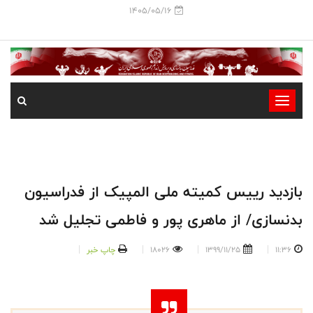
1405/05/16
-
-
-
-
-
بازدید رییس کمیته ملی المپیک از فدراسیون
-
بدنسازی/ از ماهری پور و فاطمی تجلیل شد
11:36
1399/11/25
18026
چاپ خبر