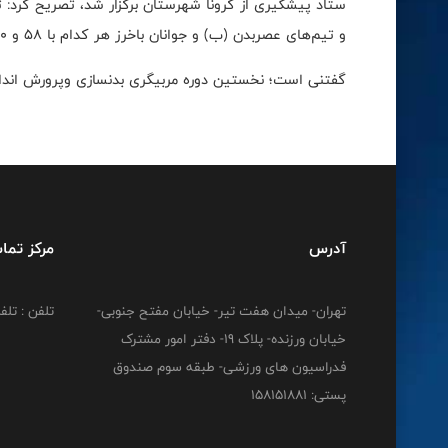
و تیم‌های عصربدن (ب) و جوانان باخرز هر کدام با ۵۸ و ۳۰ امتیاز به عنوان تیم‌های دوم و سوم شناخته شدند.
گفتنی است؛ نخستین دوره مربیگری بدنسازی وپرورش اندام درجه3 با حضور 108 متقاضی به میزبانی تربت حیدری
آدرس
مرکز تما
تهران- میدان هفت تیر- خیابان مفتح جنوبی-
تلفن : تلفن : 12778
خیابان ورزنده- پلاک 19- دفتر امور مشترک
فدراسیون های ورزشی- طبقه سوم صندوق
پستی: 158151881