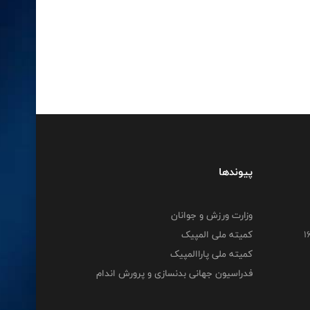
پیوندها
وزارت ورزش و جوانان
کمیته ملی المپیک
کمیته ملی پاراالمپیک
فدراسیون جهانی بدنسازی و پرورش اندام