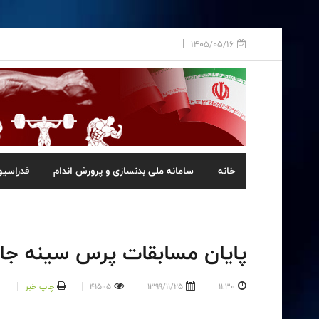
1405/05/16
خانه
سامانه ملی بدنسازی و پرورش اندام
فدراسیو
پایان مسابقات پرس سینه جام
11:30
1399/11/25
41505
چاپ خبر