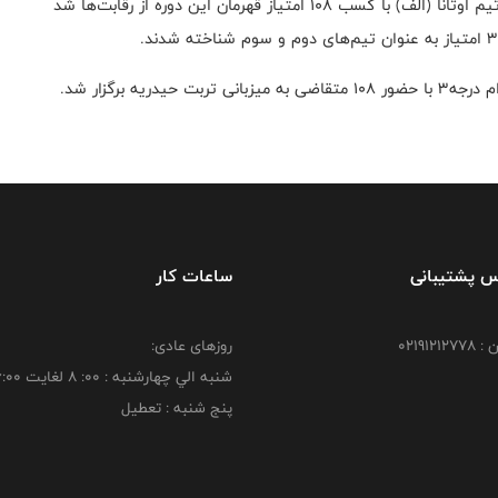
ستاد پیشگیری از کرونا شهرستان برگزار شد، تصریح کرد: تیم اوتانا (الف) با کسب ۱۰۸ امتیاز قهرمان این دوره از رقابت‌ها شد
ه برگزار شد.
س پشتیبانی
ساعات کار
021912
روزهای عادی:
شنبه الي چهارشنبه : 00: 8 لغايت 16:00
پنج شنبه : تعطیل