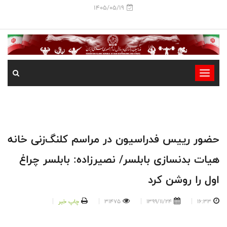
1405/05/19
-
-
-
-
-
حضور رییس فدراسیون در مراسم کلنگ‌زنی خانه
-
هیات بدنسازی بابلسر/ نصیرزاده: بابلسر چراغ
اول را روشن کرد
16:33
1399/11/24
31475
چاپ خبر