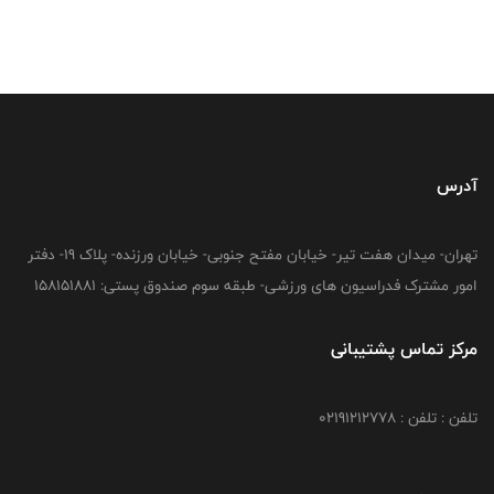
آدرس
تهران- میدان هفت تیر- خیابان مفتح جنوبی- خیابان ورزنده- پلاک 19- دفتر
امور مشترک فدراسیون های ورزشی- طبقه سوم صندوق پستی: 158151881
مرکز تماس پشتیبانی
تلفن : تلفن : 02191212778