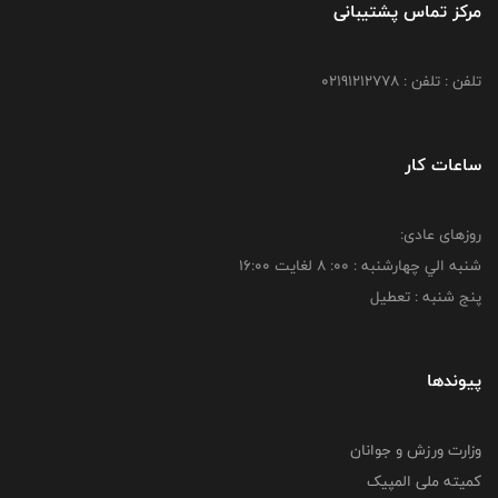
مرکز تماس پشتیبانی
تلفن : تلفن : 02191212778
ساعات کار
روزهای عادی:
شنبه الي چهارشنبه : 00: 8 لغايت 16:00
پنج شنبه : تعطیل
پیوندها
وزارت ورزش و جوانان
کمیته ملی المپیک