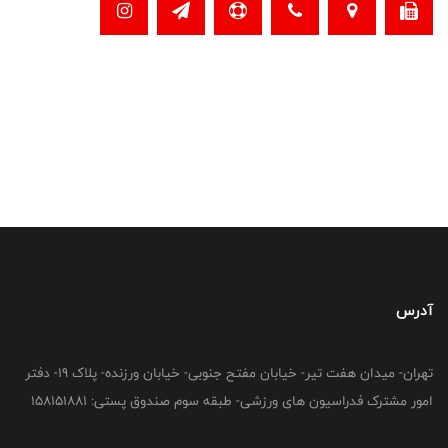
آدرس
تهران- میدان هفت تیر- خیابان مفتح جنوبی- خیابان ورزنده- پلاک 19- دفتر
امور مشترک فدراسیون های ورزشی- طبقه سوم صندوق پستی: 158151881