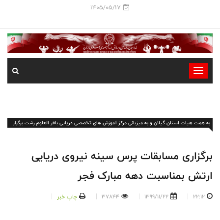
1405/05/17
-
-
-
-
به همت هیات استان گیلان و به میزبانی مرکز آموزش های تخصصی دریایی باقر العلوم رشت برگزار
-
شد؛
-
برگزاری مسابقات پرس سینه نیروی دریایی
ارتش بمناسبت دهه مبارک فجر
22:12
1399/11/22
37844
چاپ خبر