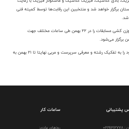
یزیک، بادی کلاسیک، فیزیک کلاسیک و ماسکولار فیزیک با رعايت
تان برگزار خواهد شد و منتخبین این رقابت‌ها توسط کمیته فنی
شد.
پورآزاد تاکید کرد: با توجه به شرایط کرونایی در نظر داریم وزن کشی مسابقات را در 22 بهمن طی ساعات مختلف جهت
گفتنی‌است؛ باشگاه‌های ورزشی باید لیست اعضای تیم خود را به تفکیک رشته و معرفی سرپرست و مربی نهایتا تا 21 بهمن به
س پشتیبانی
ساعات کار
021912
روزهای عادی: