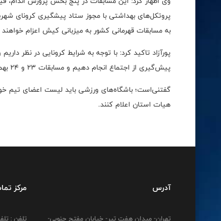
وی اظهار کرد: این مسابقات در پنج بخش پرورش اندام، ف
پروتکل‌های بهداشتی با مجوز ستاد پیشگیری کرونای شهرس
به مسابقات قهرمانی کشور به میزبانی کیش اعزام خواهند 
پیش‌گیری از اجتماع انجام دهیم و مسابقات 23 و 24 بهمن برگزار می‌شود.
هیات استان اعلام کنند.
آدرس
مرکز تما
تهران- میدان هفت تیر- خیابان مفتح جنوبی-
تلفن : تلفن : 12778