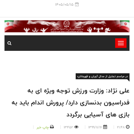
1405/05/15
-
-
-
-
در مراسم تجلیل از مدال آوران و قهرمانان؛
-
-
علی نژاد: وزارت ورزش توجه ویژه ای به
فدراسیون بدنسازی دارد/ پرورش اندام باید به
بازی های آسیایی برگردد
21:48
1399/11/16
13452
چاپ خبر