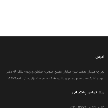
آدرس
تهران- میدان هفت تیر- خیابان مفتح جنوبی- خیابان ورزنده- پلاک 19- دفتر
امور مشترک فدراسیون های ورزشی- طبقه سوم صندوق پستی: 158151881
مرکز تماس پشتیبانی
تلفن : تلفن : 02191212778