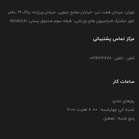
تهران- میدان هفت تیر- خیابان مفتح جنوبی- خیابان ورزنده- پلاک 19- دفتر
امور مشترک فدراسیون های ورزشی- طبقه سوم صندوق پستی: 158151881
مرکز تماس پشتیبانی
تلفن : تلفن : 02191212778
ساعات کار
روزهای عادی:
شنبه الي چهارشنبه : 00: 8 لغايت 16:00
پنج شنبه : تعطیل