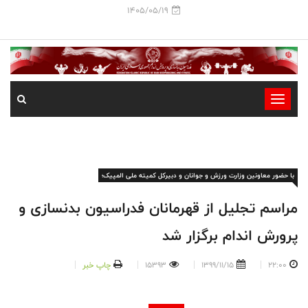
1405/05/19
-
-
-
-
با حضور معاونین وزارت ورزش و جوانان و دبیرکل کمیته ملی المپیک؛
-
-
مراسم تجلیل از قهرمانان فدراسیون بدنسازی و
پرورش اندام برگزار شد
22:00
1399/11/15
15393
چاپ خبر