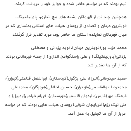
تیم بودند که در مراسم حاضر شده و جوایز خود را دریافت کردند.
همچنین چند تن از قهرمانان رشته های مچ اندازی، پاورلیفتینگ،
قویترین مردان و تعدادی از روسای هیات های استانی بدنسازی که در
میان قهرمانان نماینده استان ها حاضر بود، مورد تقدیر قرار گرفتند.
محمد عزت پور(قویترین مردان)، نوید یزدانی و مصطفی
یزدانی(پاورلیفتینگ) و علی راستگو(مچ اندازی) از جمله قهرمانانی بودند
که از آن ها تقدیر شد.
حمید حیدرخانی(البرز)، علی پژگول(کردستان)، ابوالفضل قناعتی(تهران)،
محمدرضا ابوالقاسمی(مازندران)، حسین اخلاقی(هرمزگان)، محمدعلی
فرهنگ مهر(فارس)، اردوان قاسمی(خوزستان)، فرزام طراحی(اردبیل) و
علی نیک رزم(آذربایجان شرقی) روسای هیات هایی بودند که در مراسم
امروز از آن ها تجلیل به عمل آمد.