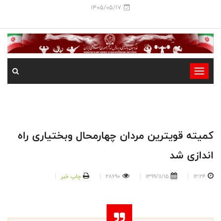
1405/05/17
-
-
-
-
-
کمیته قویترین مردان چهارمحال وبختیاری راه
-
اندازی شد
12:24
1399/11/15
28690
چاپ خبر