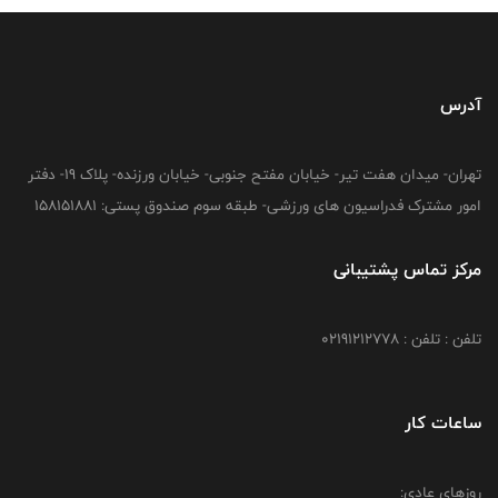
آدرس
تهران- میدان هفت تیر- خیابان مفتح جنوبی- خیابان ورزنده- پلاک 19- دفتر
امور مشترک فدراسیون های ورزشی- طبقه سوم صندوق پستی: 158151881
مرکز تماس پشتیبانی
تلفن : تلفن : 02191212778
ساعات کار
روزهای عادی: