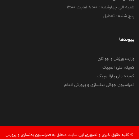
شنبه الي چهارشنبه : 00: 8 لغايت 16:00
پنج شنبه : تعطیل
پیوندها
وزارت ورزش و جوانان
کمیته ملی المپیک
کمیته ملی پاراالمپیک
فدراسیون جهانی بدنسازی و پرورش اندام
© کليه حقوق خبری و تصويری اين سايت متعلق به فدراسيون بدنسازی و پرورش