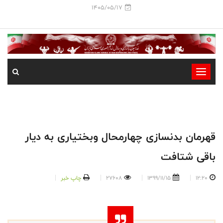
1405/05/17
-
-
-
-
-
قهرمان بدنسازی چهارمحال وبختیاری به دیار
-
باقی شتافت
12:20
1399/11/15
27608
چاپ خبر