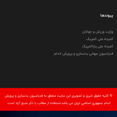
پیوندها
وزارت ورزش و جوانان
کمیته ملی المپیک
کمیته ملی پاراالمپیک
فدراسیون جهانی بدنسازی و پرورش اندام
© کليه حقوق خبری و تصويری اين سايت متعلق به فدراسيون بدنسازی و پرورش
اندام جمهوري اسلامي ايران می باشد.استفاده از مطالب با ذكر منبع آزاد است.