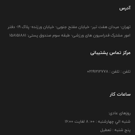
آدرس
تهران- میدان هفت تیر- خیابان مفتح جنوبی- خیابان ورزنده- پلاک 19- دفتر
امور مشترک فدراسیون های ورزشی- طبقه سوم صندوق پستی: 158151881
مرکز تماس پشتیبانی
تلفن : تلفن : 02191212778
ساعات کار
روزهای عادی:
شنبه الي چهارشنبه : 00: 8 لغايت 16:00
پنج شنبه : تعطیل