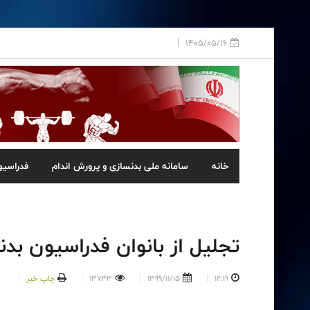
1405/05/16
خانه
سامانه ملی بدنسازی و پرورش اندام
فدراسیو
تجلیل از بانوان فدراسیون بد
12:19
1399/11/15
13743
چاپ خبر