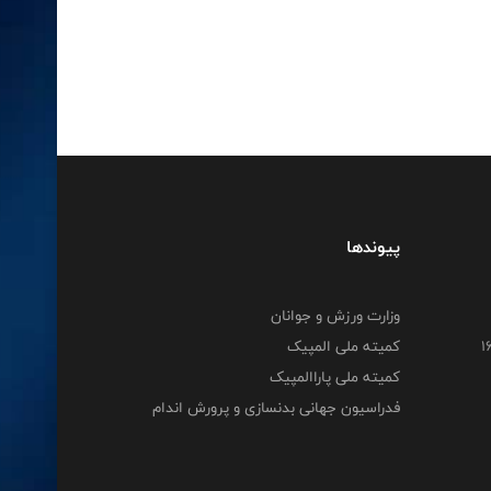
پیوندها
وزارت ورزش و جوانان
کمیته ملی المپیک
کمیته ملی پاراالمپیک
فدراسیون جهانی بدنسازی و پرورش اندام