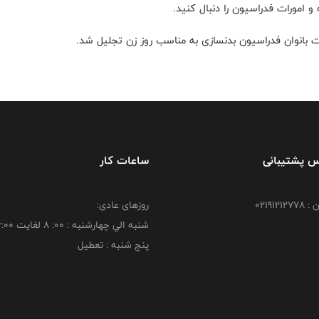
مورات فدراسیون را دنبال کنید.
مات بانوان فدراسیون بدنسازی به مناسب روز زن تجلیل شد.
س پشتیبانی
ساعات کار
021912
روزهای عادی:
شنبه الي چهارشنبه : 00: 8 لغايت 16:00
پنج شنبه : تعطیل