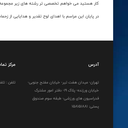
کار هستید می خواهم تخصصی تر رشته های زیر مجموعه و ا
در پایان این مراسم با اهدای لوح تقدیر و هدایایی از زح
آدرس
مرکز تما
تهران- میدان هفت تیر- خیابان مفتح جنوبی-
تلفن : تلفن : 12778
خیابان ورزنده- پلاک 19- دفتر امور مشترک
فدراسیون های ورزشی- طبقه سوم صندوق
پستی: 158151881