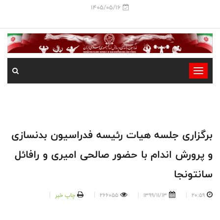
1405/05/16
-
-
-
-
-
برگزاری جلسه هیات رئیسه فدراسیون بدنسازی
-
و پرورش اندام با حضور صالحی امیری و رافائل
سانتونجا
20:59
1399/11/13
266055
چاپ خبر