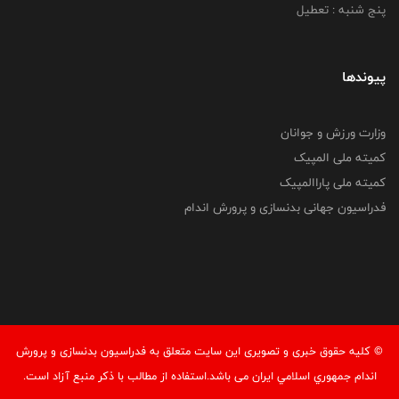
پنج شنبه : تعطیل
پیوندها
وزارت ورزش و جوانان
کمیته ملی المپیک
کمیته ملی پاراالمپیک
فدراسیون جهانی بدنسازی و پرورش اندام
© کليه حقوق خبری و تصويری اين سايت متعلق به فدراسيون بدنسازی و پرورش
اندام جمهوري اسلامي ايران می باشد.استفاده از مطالب با ذكر منبع آزاد است.