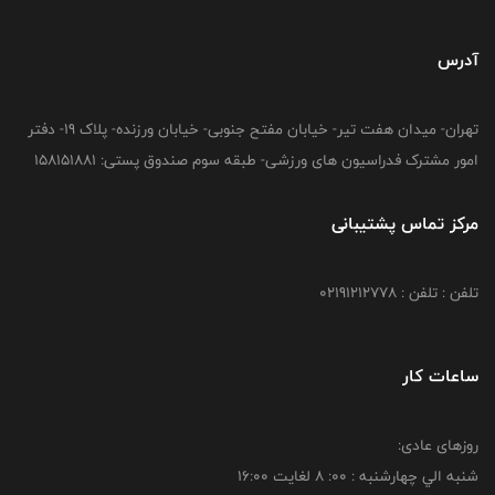
آدرس
تهران- میدان هفت تیر- خیابان مفتح جنوبی- خیابان ورزنده- پلاک 19- دفتر
امور مشترک فدراسیون های ورزشی- طبقه سوم صندوق پستی: 158151881
مرکز تماس پشتیبانی
تلفن : تلفن : 02191212778
ساعات کار
روزهای عادی:
شنبه الي چهارشنبه : 00: 8 لغايت 16:00