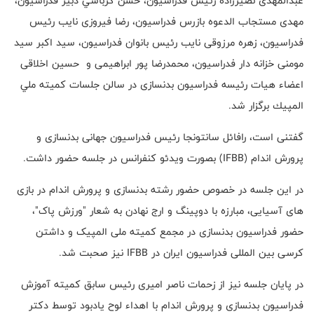
عبدالمهدی نصيرزاده رئيس فدراسيون، حسن كرباسي دبير فدراسيون،
مهدی مستجاب الدعوه بازرس فدراسيون، رضا فیروزی نایب رئیس
فدراسیون، زهره مرزوقی نایب رئیس بانوان فدراسیون، سید اکبر سید
مومنی خزانه دار فدراسیون، محمدرضا پور ابراهیمی و حسین اخلاقی
اعضاء هیات رئیسه فدراسیون بدنسازی در سالن جلسات كميته ملي
المپيك برگزار شد.
گفتنی است، رافائل سانتونجا رئیس فدراسیون جهانی بدنسازی و
پرورش اندام
(IFBB)
بصورت ویدئو کنفرانس در جلسه حضور داشت.
در این جلسه در خصوص حضور رشته بدنسازی و پرورش اندام در بازی
های آسیایی، مبارزه با دوپینگ و ارج نهادن به شعار "ورزش پاک"،
حضور فدراسیون بدنسازی در مجمع کمیته ملی المپیک و داشتن
کرسی بین المللی فدراسیون ایران در
IFBB
نیز صحبت شد.
در پایان جلسه نیز از زحمات ناصر امیری رئیس سابق کمیته آموزش
فدراسیون بدنسازی و پرورش اندام با اهداء لوح یادبود توسط دکتر