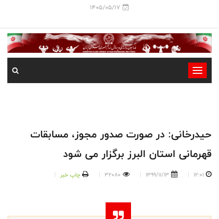
1405/05/17
-
-
-
-
-
حیدرخانی: در صورت صدور مجوز، مسابقات
-
قهرمانی استان البرز برگزار می شود
12:01
1399/11/13
32080
چاپ خبر