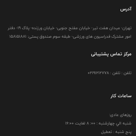
آدرس
تهران- میدان هفت تیر- خیابان مفتح جنوبی- خیابان ورزنده- پلاک 19- دفتر
امور مشترک فدراسیون های ورزشی- طبقه سوم صندوق پستی: 158151881
مرکز تماس پشتیبانی
تلفن : تلفن : 02191212778
ساعات کار
روزهای عادی:
شنبه الي چهارشنبه : 00: 8 لغايت 16:00
پنج شنبه : تعطیل