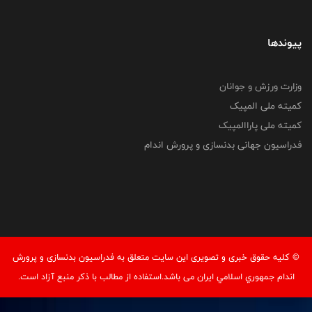
پیوندها
وزارت ورزش و جوانان
کمیته ملی المپیک
کمیته ملی پاراالمپیک
فدراسیون جهانی بدنسازی و پرورش اندام
© کليه حقوق خبری و تصويری اين سايت متعلق به فدراسيون بدنسازی و پرورش
اندام جمهوري اسلامي ايران می باشد.استفاده از مطالب با ذكر منبع آزاد است.