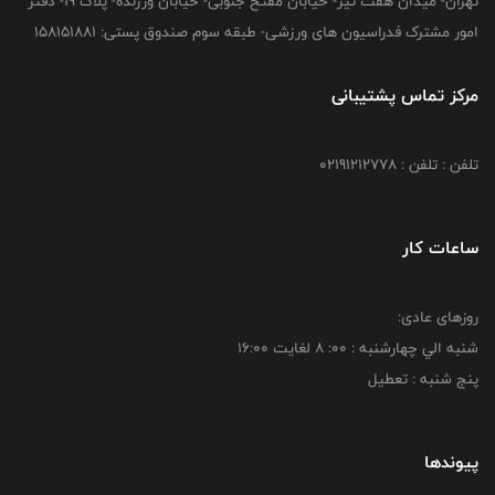
تهران- میدان هفت تیر- خیابان مفتح جنوبی- خیابان ورزنده- پلاک 19- دفتر
امور مشترک فدراسیون های ورزشی- طبقه سوم صندوق پستی: 158151881
مرکز تماس پشتیبانی
تلفن : تلفن : 02191212778
ساعات کار
روزهای عادی:
شنبه الي چهارشنبه : 00: 8 لغايت 16:00
پنج شنبه : تعطیل
پیوندها