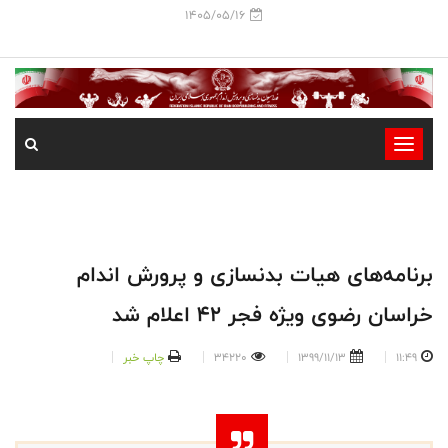
1405/05/16
-
-
-
-
-
برنامه‌های هیات بدنسازی و پرورش اندام
-
خراسان رضوی ویژه فجر 42 اعلام شد
11:49
1399/11/13
34220
چاپ خبر