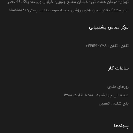
تهران- میدان هفت تیر- خیابان مفتح جنوبی- خیابان ورزنده- پلاک 19- دفتر
امور مشترک فدراسیون های ورزشی- طبقه سوم صندوق پستی: 158151881
مرکز تماس پشتیبانی
تلفن : تلفن : 02191212778
ساعات کار
روزهای عادی:
شنبه الي چهارشنبه : 00: 8 لغايت 16:00
پنج شنبه : تعطیل
پیوندها