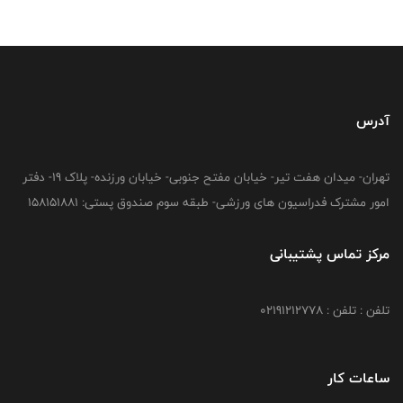
آدرس
تهران- میدان هفت تیر- خیابان مفتح جنوبی- خیابان ورزنده- پلاک 19- دفتر
امور مشترک فدراسیون های ورزشی- طبقه سوم صندوق پستی: 158151881
مرکز تماس پشتیبانی
تلفن : تلفن : 02191212778
ساعات کار