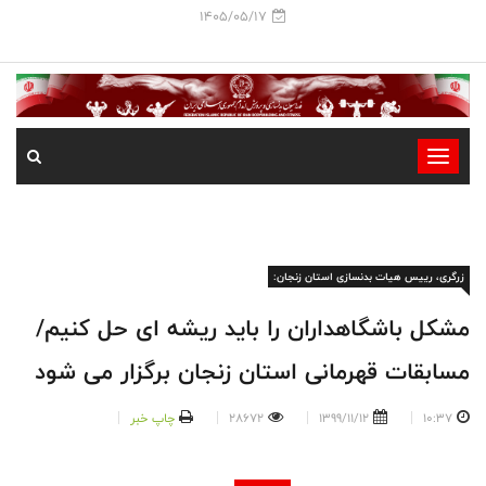
1405/05/17
-
-
-
-
زرگری، رییس هیات بدنسازی استان زنجان:
-
-
مشکل باشگاهداران را باید ریشه ای حل کنیم/
مسابقات قهرمانی استان زنجان برگزار می شود
10:37
1399/11/12
28672
چاپ خبر