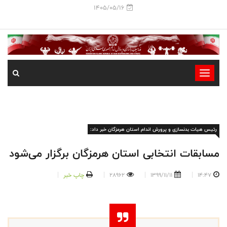
1405/05/16
-
-
-
-
رئیس هیات بدنسازی و پرورش اندام استان هرمزگان خبر داد:
-
-
مسابقات انتخابی استان هرمزگان برگزار می‌شود
14:47
1399/11/11
28962
چاپ خبر