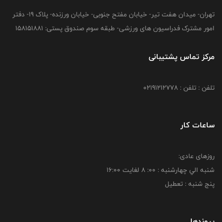
تهران- میدان هفت تیر- خیابان مفتح جنوبی- خیابان ورزنده- پلاک 19- دفتر
امور مشترک فدراسیون های ورزشی- طبقه سوم صندوق پستی: 158151881
مرکز تماس پشتیبانی
تلفن : تلفن : 02191212778
ساعات کار
روزهای عادی:
شنبه الي چهارشنبه : 00: 8 لغايت 16:00
پنج شنبه : تعطیل
پیوندها