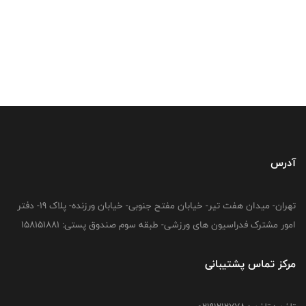
آدرس
تهران- میدان هفت تیر- خیابان مفتح جنوبی- خیابان ورزنده- پلاک 19- دفتر
امور مشترک فدراسیون های ورزشی- طبقه سوم صندوق پستی: 158151881
مرکز تماس پشتیبانی