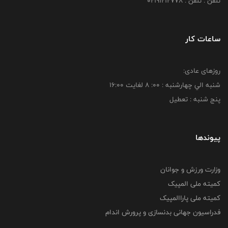
تلفن : تلفن : 02191212778
ساعات کار
روزهای عادی:
شنبه الي چهارشنبه : 00: 8 لغايت 16:00
پنج شنبه : تعطیل
پیوندها
وزارت ورزش و جوانان
کمیته ملی المپیک
کمیته ملی پاراالمپیک
فدراسیون جهانی بدنسازی و پرورش اندام