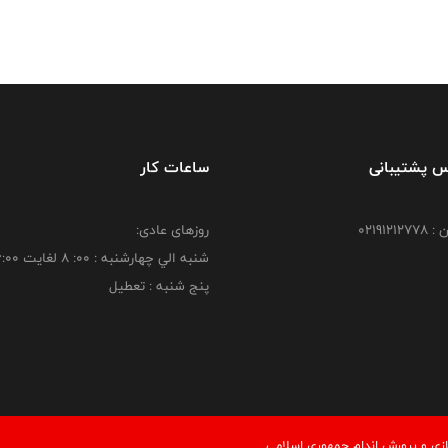
س پشتیبانی
ساعات کار
021912
روزهای عادی:
شنبه الي چهارشنبه : 00: 8 لغايت 16:00
پنج شنبه : تعطیل
زی و پرورش اندام جمهوري اسلامي