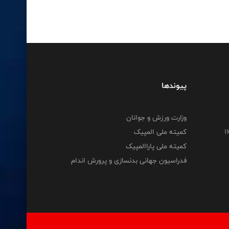
پیوندها
وزارت ورزش و جوانان
کمیته ملی المپیک
کمیته ملی پاراالمپیک
فدراسیون جهانی بدنسازی و پرورش اندام