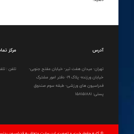
آدرس
مرکز تما
تهران- میدان هفت تیر- خیابان مفتح جنوبی-
تلفن : تلفن : 12778
خیابان ورزنده- پلاک 19- دفتر امور مشترک
فدراسیون های ورزشی- طبقه سوم صندوق
پستی: 158151881
© کليه حقوق خبری و تصويری اين سايت متعلق به فدراسيون بدنسا