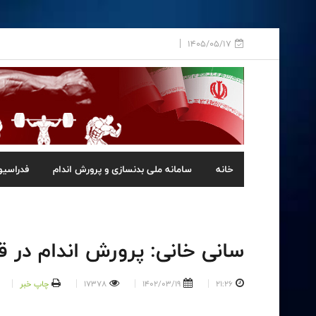
1405/05/17
خانه
سامانه ملی بدنسازی و پرورش اندام
فدراسیو
سانی خانی: پرورش اندام در
21:26
1402/03/19
17378
چاپ خبر