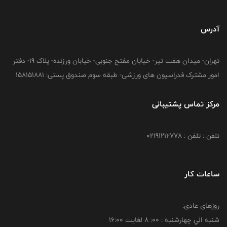
آدرس
تهران- میدان هفت تیر- خیابان مفتح جنوبی- خیابان ورزنده- پلاک 19- دفتر
امور مشترک فدراسیون های ورزشی- طبقه سوم صندوق پستی: 158151881
مرکز تماس پشتیبانی
تلفن : تلفن : 02191212778
ساعات کار
روزهای عادی:
شنبه الي چهارشنبه : 00: 8 لغايت 16:00