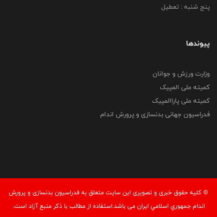
پنج شنبه : تعطیل
پیوندها
وزارت ورزش و جوانان
کمیته ملی المپیک
کمیته ملی پاراالمپیک
فدراسیون جهانی بدنسازی و پرورش اندام
© کليه حقوق خبری و تصويری اين سايت متعلق به فدراسيون بدنسازی و پرورش
اندام جمهوري اسلامي ايران می باشد.استفاده از مطالب با ذكر منبع آزاد است.