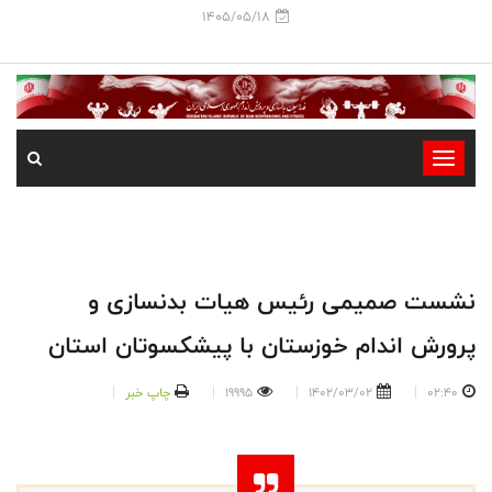
1405/05/18
-
-
-
-
-
نشست صمیمی رئیس هیات بدنسازی و
-
پرورش اندام خوزستان با پیشکسوتان استان
02:40
1402/03/02
19995
چاپ خبر