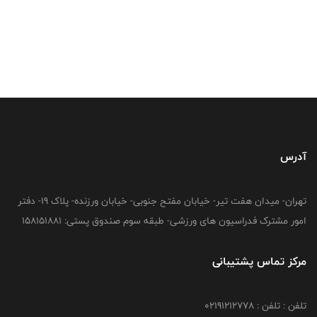
آدرس
تهران- میدان هفت تیر- خیابان مفتح جنوبی- خیابان ورزنده- پلاک 19- دفتر
امور مشترک فدراسیون های ورزشی- طبقه سوم صندوق پستی: 158151881
مرکز تماس پشتیبانی
تلفن : تلفن : 02191212778