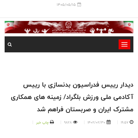
1405/05/15
-
-
-
-
-
دیدار رییس فدراسیون بدنسازی با رییس
-
آکادمی ملی ورزش بلگراد/ زمینه های همکاری
مشترک ایران و صربستان فراهم شد
19:57
1402/02/30
9828
چاپ خبر