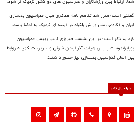
شما، ارتباط بین ورزشکاران و فدراسیون های دو کشور نزدیک تر شود.
گفتنی است؛ مقرر شد تفاهم نامه همکاری میان فدراسیون بدنسازی
ایران و آکادمی ملی ورزش بلگراد در آینده ای نزدیک به امضا برسد.
لازم به ذكر است؛ در اين نشست فيروزى نايب رييس فدراسيون،
پورايراندوست رييس هيات آذربايجان شرقى و سرپرست كميته روابط
بين الملل فدراسيون بدنسازى نيز حضور داشتند.
ما را دنبال کنید