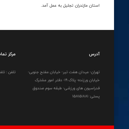
استان مازندران تجلیل به عمل آمد.
آدرس
مرکز تما
تهران- میدان هفت تیر- خیابان مفتح جنوبی-
تلفن : تلفن : 12778
خیابان ورزنده- پلاک 19- دفتر امور مشترک
فدراسیون های ورزشی- طبقه سوم صندوق
پستی: 158151881