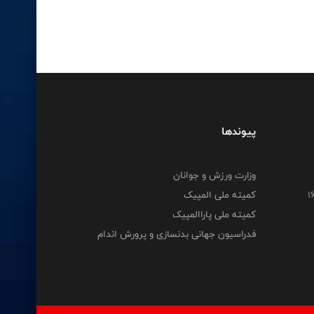
پیوندها
وزارت ورزش و جوانان
کمیته ملی المپیک
کمیته ملی پاراالمپیک
فدراسیون جهانی بدنسازی و پرورش اندام