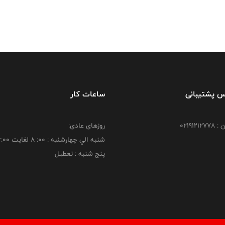
س پشتیبانی
ساعات کار
021912
روزهای عادی:
شنبه الي چهارشنبه : 00: 8 لغايت 16:00
پنج شنبه : تعطیل