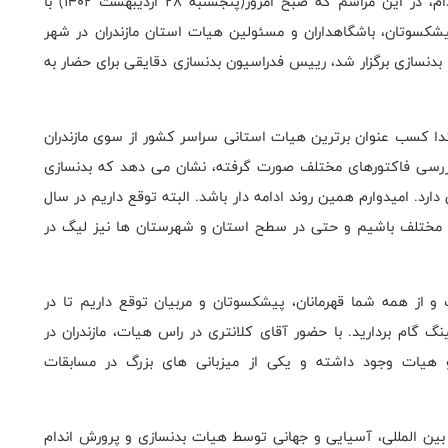
به گزارش روابط عمومی فدراسیون بدنسازی و پرورش اندام، در این مراسم که صبح امروز(پنجشنبه 28 اردیبهشت 1402) با
یشکسوتان، باشگاهداران و مسئولین هیات استان مازندران در شهر
سازی برگزار شد، رییس فدراسیون بدنسازی دقایقی برای حضار به
دا کسب عنوان برترین هیات استانی سراسر کشور از سوی مازندران
 بررسی فاکتورهای مختلف صورت گرفته، نشان می دهد که بدنسازی
ارد. امیدوارم همین روند ادامه دار باشد. البته توقع داریم در سال
ی مختلف باشیم و حتی در سطح استان و شهرستان ها نیز لیگ در
 از همه شما قهرمانان، پیشکسوتان و مربیان توقع داریم تا در
نگ گام بردارید. با حضور آقای کلانتری در راس هیات، مازندران در
و هیات وجود داشته و یکی از میزبانی های بزرگ در مسابقات
بین المللی، آسیایی و جهانی توسط هیات بدنسازی و پرورش اندام