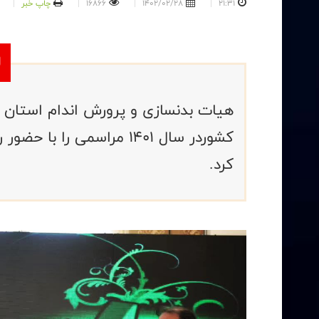
21:31
1402/02/28
16866
چاپ خبر
هیات بدنسازی و پرورش اندام استان ما
کشوردر سال 1401 مراسمی ر
کرد.