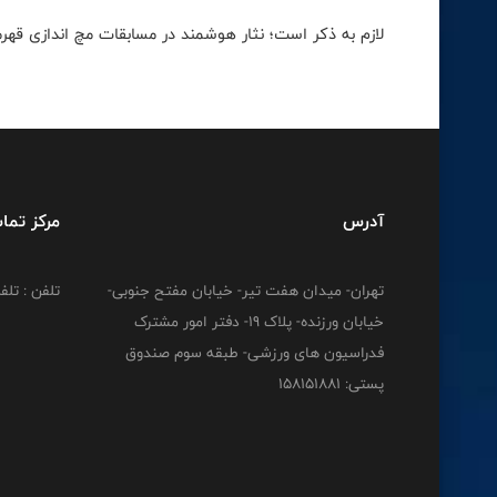
لازم به ذکر است؛ نثار هوشمند در مسابقات مچ اندازی قهرما
آدرس
مرکز تما
تهران- میدان هفت تیر- خیابان مفتح جنوبی-
تلفن : تلفن : 12778
خیابان ورزنده- پلاک 19- دفتر امور مشترک
فدراسیون های ورزشی- طبقه سوم صندوق
پستی: 158151881