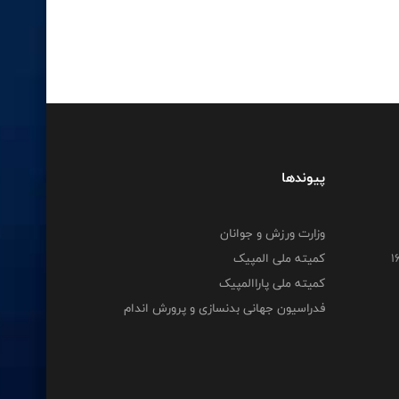
پیوندها
وزارت ورزش و جوانان
کمیته ملی المپیک
کمیته ملی پاراالمپیک
فدراسیون جهانی بدنسازی و پرورش اندام