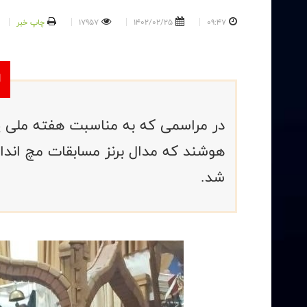
09:47
1402/02/25
17957
چاپ خبر
در مراسمی که به مناسبت هفته ملی پهل
هوشند که مدال برنز مسابقات مچ انداز
شد.