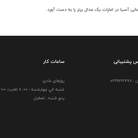
نی آسیا در امارات یک مدال برنز را به دست آورد.
س پشتیبانی
ساعات کار
021912
روزهای عادی:
شنبه الي چهارشنبه : 00: 8 لغايت 16:00
پنج شنبه : تعطیل