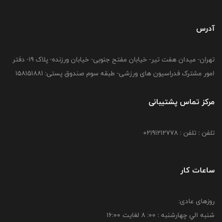
آدرس
تهران- میدان هفت تیر- خیابان مفتح جنوبی- خیابان ورزنده- پلاک 19- دفتر
امور مشترک فدراسیون های ورزشی- طبقه سوم صندوق پستی: 158151881
مرکز تماس پشتیبانی
تلفن : تلفن : 02191212778
ساعات کار
روزهای عادی:
شنبه الي چهارشنبه : 00: 8 لغايت 16:00