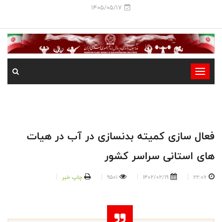
1405/05/17
-
-
-
-
-
فعال سازی کمیته بدنسازی در آب در هیات
-
های استانی سراسر کشور
22:06
1402/02/19
9501
چاپ خبر