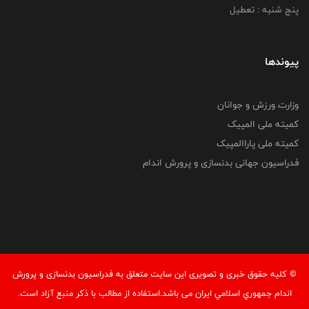
پنج شنبه : تعطیل
پیوندها
وزارت ورزش و جوانان
کمیته ملی المپیک
کمیته ملی پاراالمپیک
فدراسیون جهانی بدنسازی و پرورش اندام
© کليه حقوق خبری و تصويری اين سايت متعلق به فدراسيون بدنسازی و پرورش
اندام جمهوري اسلامي ايران می باشد.استفاده از مطالب با ذكر منبع آزاد است.