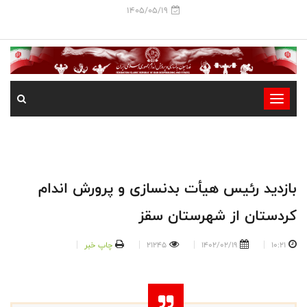
1405/05/19
-
-
-
-
-
بازدید رئیس هیأت بدنسازی و پرورش اندام
-
کردستان از شهرستان سقز
10:21
1402/02/19
21245
چاپ خبر