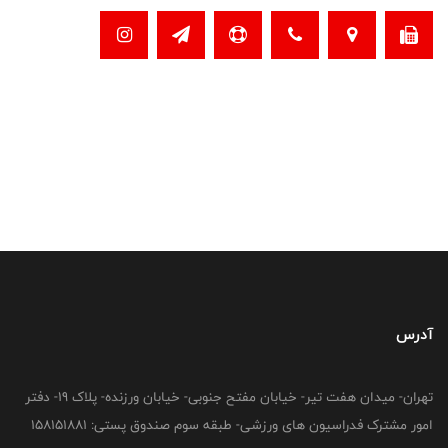
آدرس
تهران- میدان هفت تیر- خیابان مفتح جنوبی- خیابان ورزنده- پلاک 19- دفتر
امور مشترک فدراسیون های ورزشی- طبقه سوم صندوق پستی: 158151881