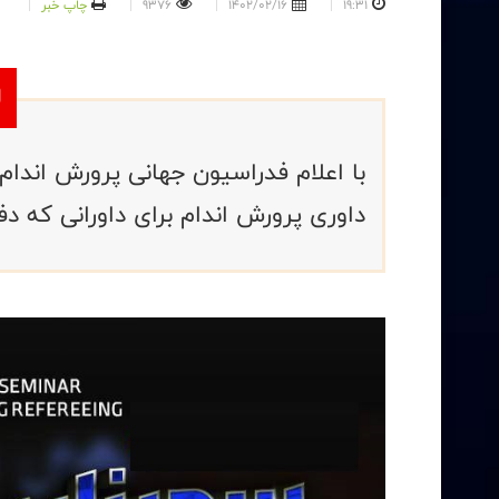
19:31
1402/02/16
9376
چاپ خبر
داوری پرورش اندام برای داورانی که دف