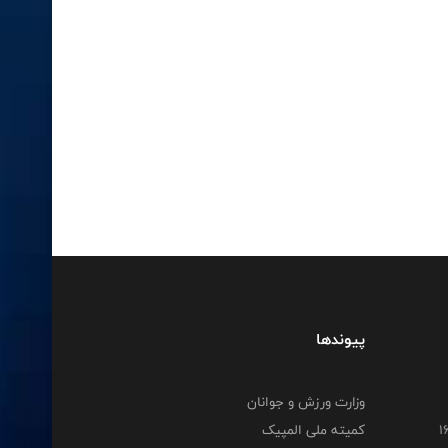
پیوندها
وزارت ورزش و جوانان
کمیته ملی المپیک