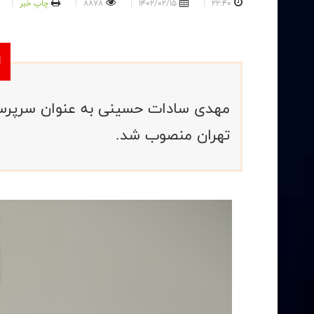
22:40
1402/02/15
8878
چاپ خبر
مهدى سادات حسينى به عنوان سرپرست
تهران منصوب شد.