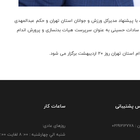
 با پيشنهاد مديركل ورزش و جوانان استان تهران و حكم عبدالمهدى
 سادات حسينى به عنوان سرپرست هيات بدنسازى و پرورش اندام
 ارديبهشت برگزار مى شود.
س پشتیبانی
ساعات کار
021912
روزهای عادی:
شنبه الي چهارشنبه : 00: 8 لغايت 16:00