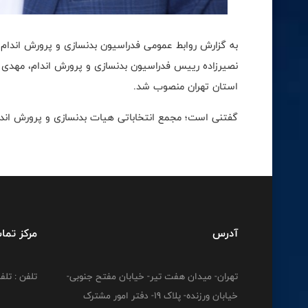
به گزارش روابط عمومى فدراسيون بدنسازى و پرورش اندام،
نصيرزاده رييس فدراسيون بدنسازى و پرورش اندام، مهدى
استان تهران منصوب شد.
گفتنى است؛ مجمع انتخاباتى هيات بدنسازى و پرورش اندام استان تهران روز ٢٠
آدرس
مرکز تما
تهران- میدان هفت تیر- خیابان مفتح جنوبی-
تلفن : تلفن : 12778
خیابان ورزنده- پلاک 19- دفتر امور مشترک