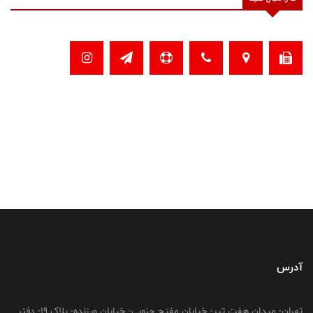
آدرس
تهران- میدان هفت تیر- خیابان مفتح جنوبی- خیابان ورزنده- پلاک 19- دفتر