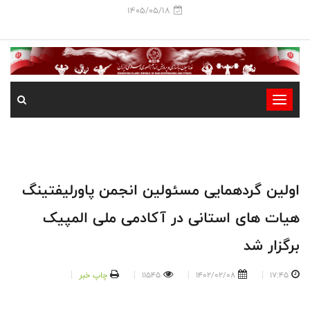
1405/05/18
-
-
-
-
-
اولین گردهمایی مسئولین انجمن پاورلیفتینگ
-
هیات های استانی در آکادمی ملی المپیک
برگزار شد
17:45
1402/02/08
11545
چاپ خبر