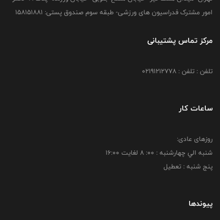
امور مشترک فدراسیون های ورزشی- طبقه سوم صندوق پستی: 158151881
مرکز تماس پشتیبانی
تلفن : تلفن : 02191212778
ساعات کار
روزهای عادی:
شنبه الي چهارشنبه : 00: 8 لغايت 16:00
پنج شنبه : تعطیل
پیوندها