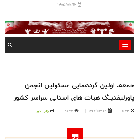
1405/05/16
-
-
-
-
-
جمعه، اولین گردهمایی مسئولین انجمن
-
پاورلیفتینگ هیات های استانی سراسر کشور
11:43
1402/02/04
8636
چاپ خبر