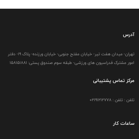
آدرس
تهران- میدان هفت تیر- خیابان مفتح جنوبی- خیابان ورزنده- پلاک 19- دفتر
امور مشترک فدراسیون های ورزشی- طبقه سوم صندوق پستی: 158151881
مرکز تماس پشتیبانی
تلفن : تلفن : 02191212778
ساعات کار