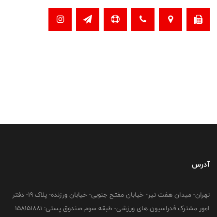
آدرس
تهران- میدان هفت تیر- خیابان مفتح جنوبی- خیابان ورزنده- پلاک 19- دفتر
امور مشترک فدراسیون های ورزشی- طبقه سوم صندوق پستی: 158151881