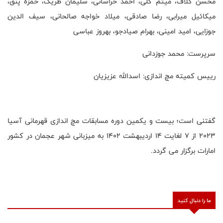
محسن گلاف، میثم گلی، احمد خراسانی، سلیمان طریک، حمزه پنق،
میکائیل میرابی، رضا صادقی، میلاد خواجه صالحانی، سیف الدین
جوزایی، امید امینی، بهرام صیادجو، بهروز عباسی
سرپرست: محمد جوزدانى
رييس كميته مچ اندازى: اسدالله عزيزيان
گفتنی است؛ بیست و یکمین دوره مسابقات مچ اندازی قهرمانی آسیا
2023 از 7 لغایت 14 اردیبهشت 1402 به میزبانی شهر عجمان در کشور
امارات برگزار می گردد.
ما را دنبال کنید