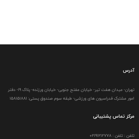
آدرس
تهران- میدان هفت تیر- خیابان مفتح جنوبی- خیابان ورزنده- پلاک 19- دفتر
امور مشترک فدراسیون های ورزشی- طبقه سوم صندوق پستی: 158151881
مرکز تماس پشتیبانی
تلفن : تلفن : 02191212778