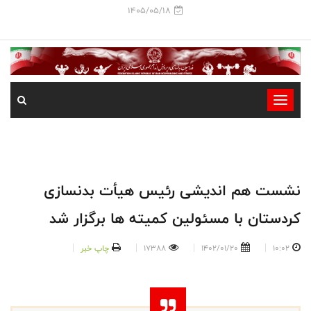
1405/05/18
-
-
-
-
-
نشست هم اندیشی رئیس هیأت بدنسازی
-
کردستان با مسئولین کمیته ها برگزار شد
10:02
1402/01/20
17388
چاپ خبر