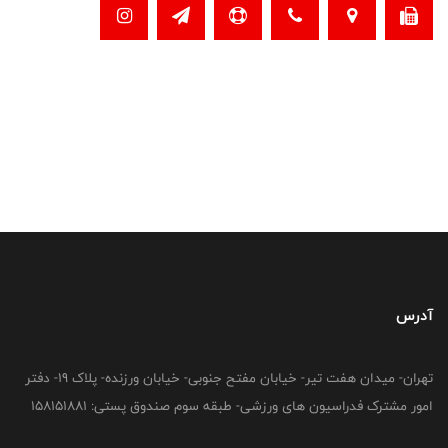
آدرس
تهران- میدان هفت تیر- خیابان مفتح جنوبی- خیابان ورزنده- پلاک 19- دفتر
امور مشترک فدراسیون های ورزشی- طبقه سوم صندوق پستی: 158151881