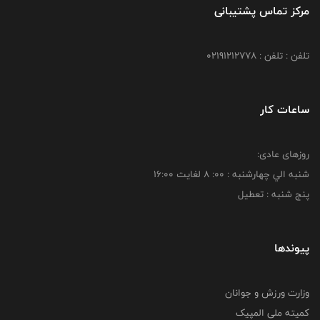
مرکز تماس پشتیبانی
تلفن : تلفن : 02191212778
ساعات کار
روزهای عادی:
شنبه الي چهارشنبه : 00: 8 لغايت 16:00
پنج شنبه : تعطیل
پیوندها
وزارت ورزش و جوانان
کمیته ملی المپیک