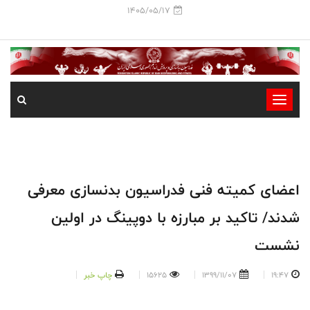
1405/05/17
-
-
-
-
-
اعضای کمیته فنی فدراسیون بدنسازی معرفی
-
شدند/ تاکید بر مبارزه با دوپینگ در اولین
نشست
19:47
1399/11/07
15625
چاپ خبر