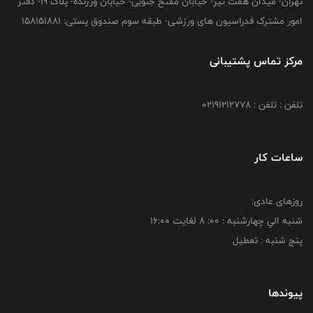
تهران- میدان هفت تیر- خیابان مفتح جنوبی- خیابان ورزنده- پلاک 19- دفتر
امور مشترک فدراسیون های ورزشی- طبقه سوم صندوق پستی: 158151881
مرکز تماس پشتیبانی
تلفن : تلفن : 02191212778
ساعات کار
روزهای عادی:
شنبه الي چهارشنبه : 00: 8 لغايت 16:00
پنج شنبه : تعطیل
پیوندها