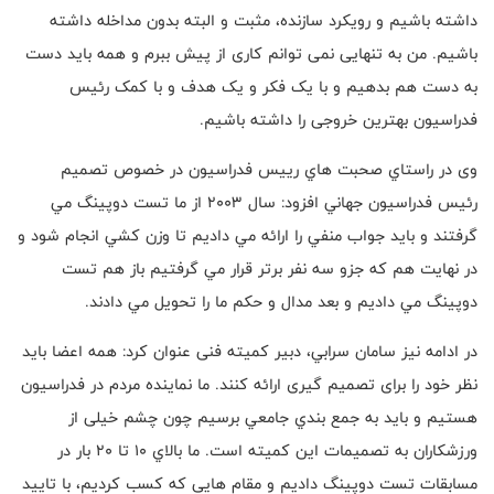
داشته باشیم و رویکرد سازنده، مثبت و البته بدون مداخله داشته
باشیم. من به تنهایی نمی توانم کاری از پیش ببرم و همه باید دست
به دست هم بدهیم و با یک فکر و یک هدف و با کمک رئیس
فدراسیون بهترین خروجی را داشته باشیم.
وی در راستاي صحبت هاي رییس فدراسیون در خصوص تصميم
رئيس فدراسيون جهاني افزود: سال ٢٠٠٣ از ما تست دوپينگ مي
گرفتند و بايد جواب منفي را ارائه مي داديم تا وزن كشي انجام شود و
در نهايت هم كه جزو سه نفر برتر قرار مي گرفتيم باز هم تست
دوپينگ مي داديم و بعد مدال و حكم ما را تحويل مي دادند.
در ادامه نیز سامان سرابي، دبیر کمیته فنی عنوان کرد: همه اعضا باید
نظر خود را برای تصمیم گیری ارائه کنند. ما نماينده مردم در فدراسيون
هستيم و باید به جمع بندي جامعي برسیم چون چشم خیلی از
ورزشکاران به تصمیمات این کمیته است. ما بالاي ١٠ تا ٢٠ بار در
مسابقات تست دوپينگ داديم و مقام هایی که کسب کردیم، با تاييد