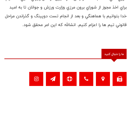
براي اخذ مجوز از شوراي برون مرزي وزارت ورزش و جوانان تا به اميد
خدا بتوانيم با هماهنگي و بعد از انجام تست دوپينگ و گذراندن مراحل
قانوني تيم ها را اعزام كنيم. انشالله كه اين امر محقق شود.
ما را دنبال کنید