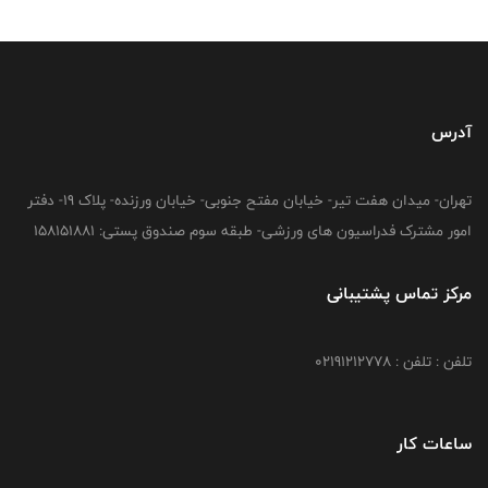
آدرس
تهران- میدان هفت تیر- خیابان مفتح جنوبی- خیابان ورزنده- پلاک 19- دفتر
امور مشترک فدراسیون های ورزشی- طبقه سوم صندوق پستی: 158151881
مرکز تماس پشتیبانی
تلفن : تلفن : 02191212778
ساعات کار