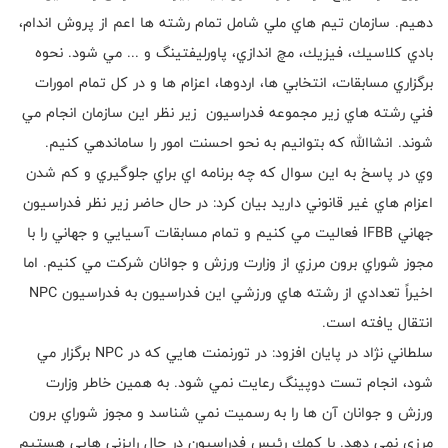
دهیم. سازمان تيم هاي ملي شامل تمام رشته ها اعم از پروش اندام،
بادي كلاسيك، فيزيك، مچ اندازي، پاورليفتينگ و ... مي شود. نحوه
برگزاري مسابقات، انتخابي ها، اردوها، اعزام ها و در كل تمام امورات
فني رشته هاي زير مجموعه فدراسيون زير نظر اين سازمان انجام مي
شوند. انشاالله كه بتوانيم به نحو احسنت امور را ساماندهي كنيم.
وي در پاسخ به اين سوال كه چه برنامه اي براي جلوگيري و كم شدن
اعزام هاي غير قانوني داريد بيان كرد: در حال حاضر زير نظر فدراسيون
جهاني IFBB فعاليت مي كنيم و تمام مسابقات آسيايي و جهاني را با
مجوز شوراي برون مرزي از وزارت ورزش و جوانان شركت مي كنيم. اما
اخيراً تعدادي از رشته هاي ورزشي اين فدراسيون به فدراسيون NPC
انتقال يافته است.
سلطاني نژاد در پايان افزود: در تورنمنت هايي كه در NPC برگزار مي
شود، انجام تست دوپينگ رعايت نمي شود. به همين خاطر وزارت
ورزش و جوانان آن ها را به رسميت نمي شناسد و مجوز شوراي برون
مرزي نمي دهد. با كمك رئيس فدراسيون در حال رايزني هايي هستيم