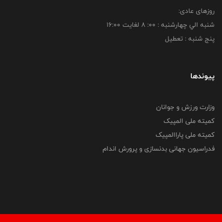
روزهای عادی:
شنبه الي چهارشنبه : 00: 8 لغايت 16:00
پنج شنبه : تعطیل
پیوندها
وزارت ورزش و جوانان
کمیته ملی المپیک
کمیته ملی پاراالمپیک
فدراسیون جهانی بدنسازی و پرورش اندام