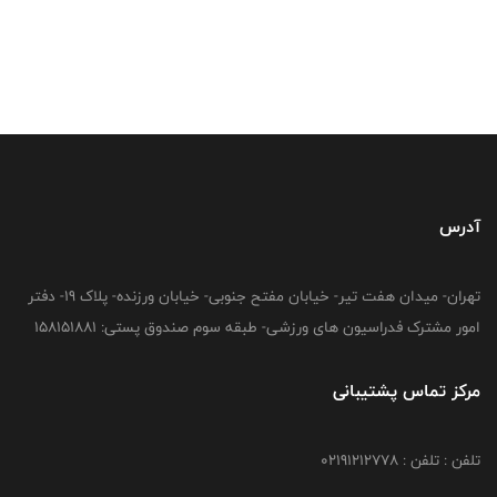
آدرس
تهران- میدان هفت تیر- خیابان مفتح جنوبی- خیابان ورزنده- پلاک 19- دفتر
امور مشترک فدراسیون های ورزشی- طبقه سوم صندوق پستی: 158151881
مرکز تماس پشتیبانی
تلفن : تلفن : 02191212778