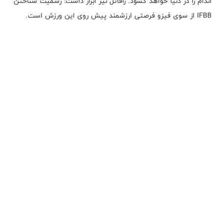
اندام را در دنیا خواهد گشود. رافائل نیز ابراز داشت: رسمیت شناختن
IFBB
از سوی فیزو فرصتی ارزشمند پیش روی این ورزش است.