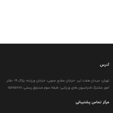
آدرس
تهران- میدان هفت تیر- خیابان مفتح جنوبی- خیابان ورزنده- پلاک 19- دفتر
امور مشترک فدراسیون های ورزشی- طبقه سوم صندوق پستی: 158151881
مرکز تماس پشتیبانی