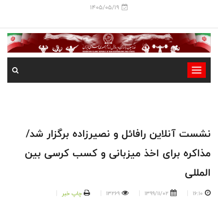
1405/05/19
-
-
-
-
-
نشست آنلاین رافائل و نصیرزاده برگزار شد/
-
مذاکره برای اخذ میزبانی و کسب کرسی بین
المللی
16:10
1399/11/02
13269
چاپ خبر