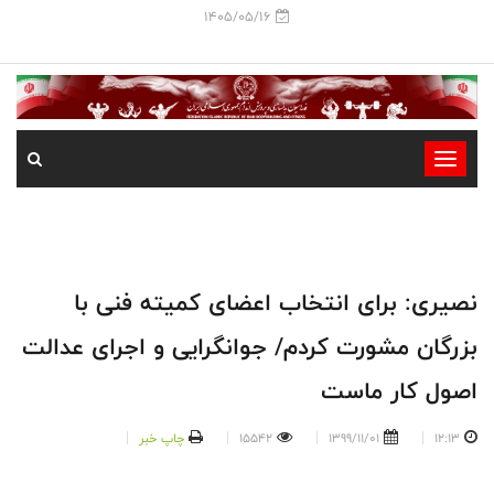
1405/05/16
-
-
-
-
-
نصیری: برای انتخاب اعضای کمیته فنی با
-
بزرگان مشورت کردم/ جوانگرایی و اجرای عدالت
اصول کار ماست
12:13
1399/11/01
15542
چاپ خبر