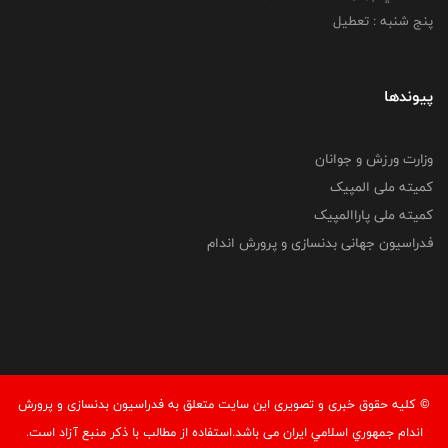
پنج شنبه : تعطیل
پیوندها
وزارت ورزش و جوانان
کمیته ملی المپیک
کمیته ملی پاراالمپیک
فدراسیون جهانی بدنسازی و پرورش اندام
© کليه حقوق خبری و تصويری اين سايت متعلق به فدراسيون بدنسازی و پرورش
اندام جمهوري اسلامي ايران می باشد.استفاده از مطالب با ذكر منبع آزاد است.