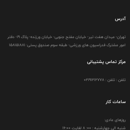
آدرس
تهران- میدان هفت تیر- خیابان مفتح جنوبی- خیابان ورزنده- پلاک 19- دفتر
امور مشترک فدراسیون های ورزشی- طبقه سوم صندوق پستی: 158151881
مرکز تماس پشتیبانی
تلفن : تلفن : 02191212778
ساعات کار
روزهای عادی:
شنبه الي چهارشنبه : 00: 8 لغايت 16:00