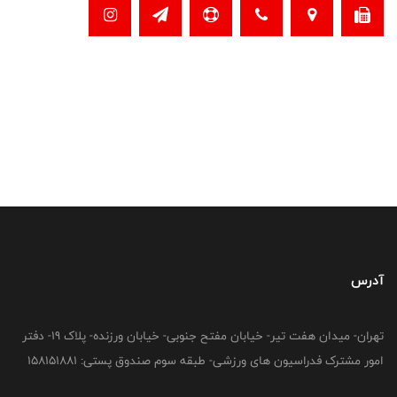
آدرس
تهران- میدان هفت تیر- خیابان مفتح جنوبی- خیابان ورزنده- پلاک 19- دفتر
امور مشترک فدراسیون های ورزشی- طبقه سوم صندوق پستی: 158151881