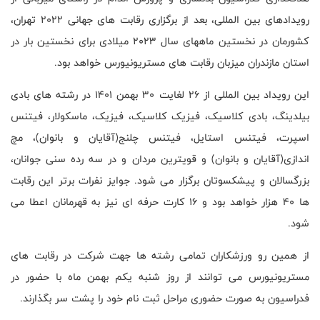
رویدادهای بین المللی، بعد از برگزاری رقابت های جهانی 2022 تهران،
کشورمان در نخستین ماههای سال 2023 میلادی برای نخستین بار در
استان مازندران میزبان رقابت های مستریونیورس خواهد بود.
این رویداد بین المللی از 26 لغایت 30 بهمن 1401 در رشته های بادی
بیلدینگ، بادی کلاسیک، فیزیک کلاسیک، فیزیک، ماسکولار، فیتنس
اسپرت، فیتنس استایل، فیتنس چلنج(آقایان و بانوان)، مچ
اندازی(آقایان و بانوان) و قویترین مردان و در سه رده سنی جوانان،
بزرگسالان و پیشکسوتان برگزار می شود. جوایز نفرات برتر این رقابت
ها 40 هزار خواهد بود و 16 کارت حرفه ای نیز به قهرمانان اعطا می
شود.
از همین رو ورزشکاران تمامی رشته ها جهت شرکت در رقابت های
مستریونیورس می توانند از روز شنبه یکم بهمن ماه با حضور در
فدراسیون به صورت حضوری مراحل ثبت نام خود را پشت سر بگذارند.