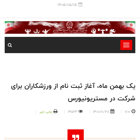
1405/05/15
-
-
-
-
-
یک بهمن ماه، آغاز ثبت نام از ورزشکاران برای
-
شرکت در مستریونیورس
11:10
1401/10/28
14524
چاپ خبر