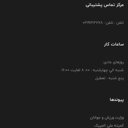
مرکز تماس پشتیبانی
تلفن : تلفن : 02191212778
ساعات کار
روزهای عادی:
شنبه الي چهارشنبه : 00: 8 لغايت 16:00
پنج شنبه : تعطیل
پیوندها
وزارت ورزش و جوانان
کمیته ملی المپیک