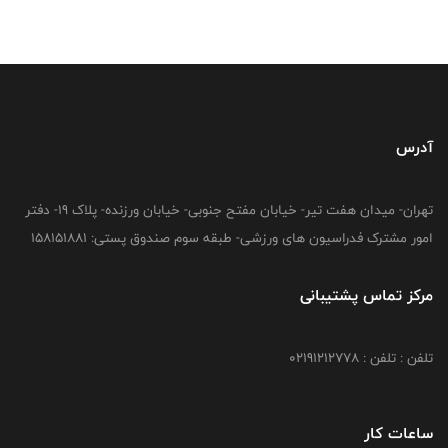
آدرس
تهران- میدان هفت تیر- خیابان مفتح جنوبی- خیابان ورزنده- پلاک 19- دفتر
امور مشترک فدراسیون های ورزشی- طبقه سوم صندوق پستی: 158151881
مرکز تماس پشتیبانی
تلفن : تلفن : 02191212778
ساعات کار